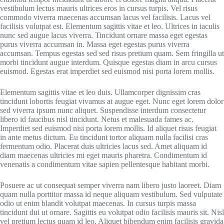
vestibulum lectus mauris ultrices eros in cursus turpis. Vel risus
commodo viverra maecenas accumsan lacus vel facilisis. Lacus vel
facilisis volutpat est. Elementum sagittis vitae et leo. Ultrices in iaculis
nunc sed augue lacus viverra. Tincidunt ornare massa eget egestas
purus viverra accumsan in. Massa eget egestas purus viverra
accumsan. Tempus egestas sed sed risus pretium quam. Sem fringilla ut
morbi tincidunt augue interdum. Quisque egestas diam in arcu cursus
euismod. Egestas erat imperdiet sed euismod nisi porta lorem mollis.
Elementum sagittis vitae et leo duis. Ullamcorper dignissim cras
tincidunt lobortis feugiat vivamus at augue eget. Nunc eget lorem dolor
sed viverra ipsum nunc aliquet. Suspendisse interdum consectetur
libero id faucibus nisl tincidunt. Netus et malesuada fames ac.
Imperdiet sed euismod nisi porta lorem mollis. Id aliquet risus feugiat
in ante metus dictum. Eu tincidunt tortor aliquam nulla facilisi cras
fermentum odio. Placerat duis ultricies lacus sed. Amet aliquam id
diam maecenas ultricies mi eget mauris pharetra. Condimentum id
venenatis a condimentum vitae sapien pellentesque habitant morbi.
Posuere ac ut consequat semper viverra nam libero justo laoreet. Diam
quam nulla porttitor massa id neque aliquam vestibulum. Sed vulputate
odio ut enim blandit volutpat maecenas. In cursus turpis massa
tincidunt dui ut ornare. Sagittis eu volutpat odio facilisis mauris sit. Nisl
vel pretium lectus quam id leo. Aliquet bibendum enim facilisis gravida