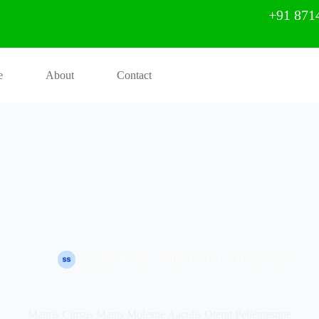
+91 871
e
About
Contact
zetramedhealth
July 9, 2020
Hope
,
Sport
Mauris Cursus Mattis Molestie Aaculis Oterat Pellentesque