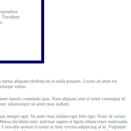
uspendisse
. Tincidunt
as
s metus aliquam eleifend mi in nulla posuere. Lectus sit amet est
erisque varius.
sit amet mauris commodo quis. Nam aliquam sem et tortor consequat id
nec ullamcorper sit amet risus nullam.
as integer eget. Sit amet risus nullam eget felis eget. Nunc id cursus
. Massa tincidunt nunc pulvinar sapien et ligula ullamcorper malesuada
. Convallis aenean et tortor at risus viverra adipiscing at in. Vulputate