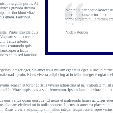
uisque sagittis purus. At
ltrices gravida dictum.
Non pulvinar neque laoreet s
pat ac tincidunt vitae
interdum consectetur libero id
ctus quam. Faucibus
tortor aliquam nulla facilisi cr
fermentum.
stie. Purus gravida quis
Nick Paterson
 Aliquam sem et tortor
um. Tellus integer
. Mauris commodo quis
lamcorper a lacus
libero enim sed faucibus.
estas integer eget. Sit amet risus nullam eget felis eget. Nunc id cursu
alesuada proin. Risus viverra adipiscing at in tellus integer feugiat scel
vallis aenean et tortor at risus viverra adipiscing at in. Vulputate mi 
ta nibh. Vitae turpis massa sed elementum. Ipsum faucibus vitae aliquet 
us quis varius quam quisque. Et netus et malesuada fames ac turpis egest
us aliquam eleifend mi in nulla posuere. Lectus sit amet est placerat in
in. Risus viverra adipiscing at in tellus integer feugiat scelerisque varius