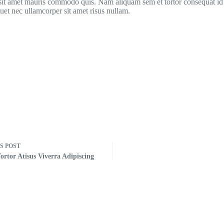
sit amet mauris commodo quis. Nam aliquam sem et tortor consequat id 
quet nec ullamcorper sit amet risus nullam.
US
POST
ortor Atisus Viverra Adipiscing