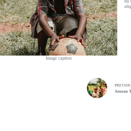
mi 
ali
Image caption
PREVIO
Aenean T