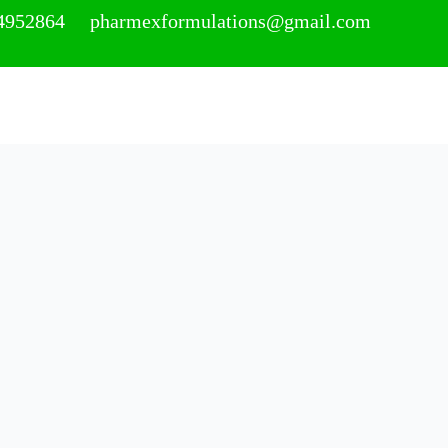
4952864 pharmexformulations@gmail.com