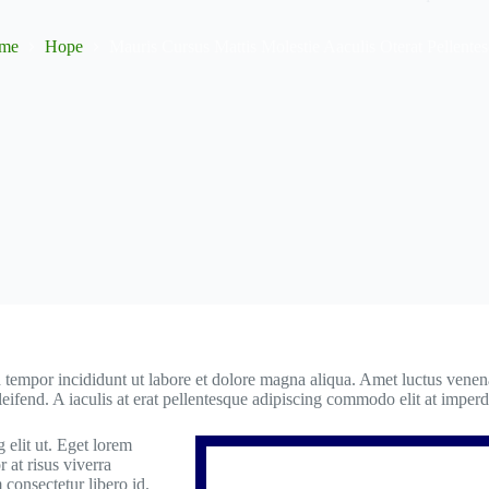
me
Hope
Mauris Cursus Mattis Molestie Aaculis Oterat Pellente
 tempor incididunt ut labore et dolore magna aliqua. Amet luctus venenat
eifend. A iaculis at erat pellentesque adipiscing commodo elit at imperd
 elit ut. Eget lorem
r at risus viverra
 consectetur libero id.