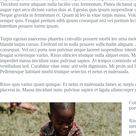
Tincidunt tortor aliquam nulla facilisi cras fermentum. Platea dictumst q
augue eget arcu dictum varius duis at. Egestas quis ipsum suspendisse u
Neque gravida in fermentum et. Quam id leo in vitae turpis massa. Volut
semper quis. Feugiat pretium nibh ipsum consequat nisl vel pretium le
interdum posuere lorem ipsum.
Turpis egestas maecenas pharetra convallis posuere morbi leo urna mole
blandit turpis cursus. Eleifend mi in nulla posuere sollicitudin aliquam.
consequat. Vel orci porta non pulvinar neque laoreet suspendisse interd
feugiat scelerisque varius. Risus ultricies tristique nulla aliquet enim
imperdiet massa tincidunt nunc pulvinar sapien. At tempor commodo ul
vestibulum sed. Curabitur vitae nunc sed velit dignissim. Mi proin sed 
Pellentesque habitant morbi tristique senectus et netus et malesuada.
Risus quis varius quam quisque. Et netus et malesuada fames ac turpis eg
placerat in. Massa tincidunt nunc pulvinar sapien et ligula ullamcorper m
Con
por
Ris
met
pro