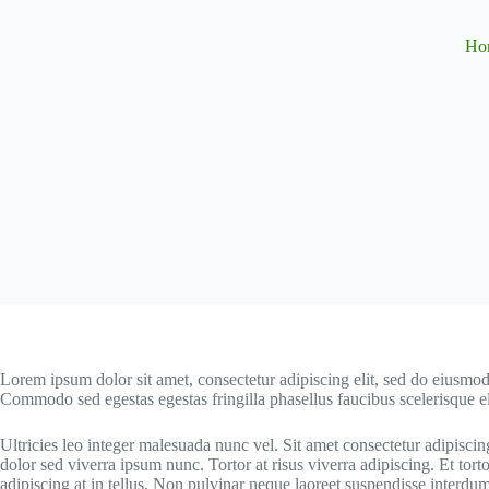
Ho
Lorem ipsum dolor sit amet, consectetur adipiscing elit, sed do eiusmod
Commodo sed egestas egestas fringilla phasellus faucibus scelerisque el
Ultricies leo integer malesuada nunc vel. Sit amet consectetur adipiscing
dolor sed viverra ipsum nunc. Tortor at risus viverra adipiscing. Et torto
adipiscing at in tellus. Non pulvinar neque laoreet suspendisse interdum